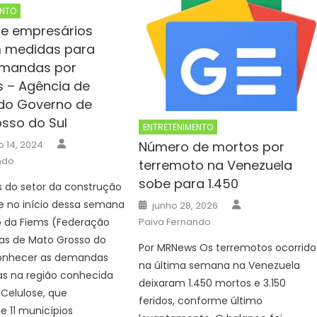
ENTO
e empresários
m medidas para
emandas por
 – Agência de
 do Governo de
sso do Sul
ENTRETENIMENTO
Author
Número de mortos por
 14, 2024
ndo
terremoto na Venezuela
sobe para 1.450
 do setor da construção
Author
Posted
e no início dessa semana
junho 28, 2026
on
Paiva Fernando
o da Fiems (Federação
ias de Mato Grosso do
Por MRNews Os terremotos ocorrido
conhecer as demandas
na última semana na Venezuela
as na região conhecida
deixaram 1.450 mortos e 3.150
 Celulose, que
feridos, conforme último
 11 municípios