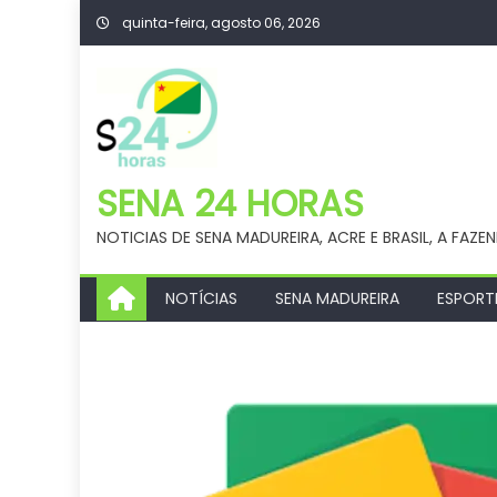
Skip
quinta-feira, agosto 06, 2026
to
content
SENA 24 HORAS
NOTICIAS DE SENA MADUREIRA, ACRE E BRASIL, A FAZE
NOTÍCIAS
SENA MADUREIRA
ESPORT