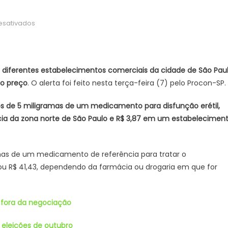
em
esativados
Preços
de
medicamentos
podem
erentes estabelecimentos comerciais da cidade de São Pau
variar
no preço
. O alerta foi feito nesta terça-feira (7) pelo Procon-SP.
mais
de
 de 5 miligramas de um medicamento para disfunção erétil,
2.400%
ia da zona norte de São Paulo e R$ 3,87 em um estabelecimen
em
farmácias
de
as de um medicamento de referência para tratar o
SP
3 ou R$ 41,43, dependendo da farmácia ou drogaria em que for
fora da negociação
 eleições de outubro