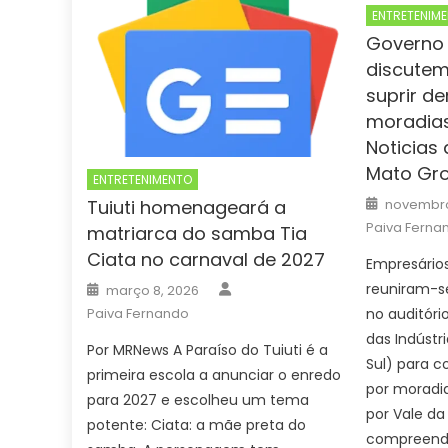
ENTRETENIM
Governo 
discute
suprir d
moradias
Noticias
Mato Gro
ENTRETENIMENTO
Posted
Tuiuti homenageará a
novembro
on
Paiva Ferna
matriarca do samba Tia
Ciata no carnaval de 2027
Empresários
Author
Posted
reuniram-s
março 8, 2026
on
Paiva Fernando
no auditóri
das Indústr
Por MRNews A Paraíso do Tuiuti é a
Sul) para 
primeira escola a anunciar o enredo
por moradi
para 2027 e escolheu um tema
por Vale da
potente: Ciata: a mãe preta do
compreende