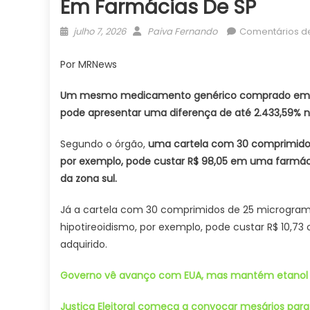
Em Farmácias De SP
Posted
Author
julho 7, 2026
Paiva Fernando
Comentários d
on
Por MRNews
Um mesmo medicamento genérico comprado em dif
pode apresentar uma diferença de até 2.433,59% 
Segundo o órgão,
uma cartela com 30 comprimidos
por exemplo, pode custar R$ 98,05 em uma farmác
da zona sul.
Já a cartela com 30 comprimidos de 25 microgram
hipotireoidismo, por exemplo, pode custar R$ 10,7
adquirido.
Governo vê avanço com EUA, mas mantém etanol 
Justiça Eleitoral começa a convocar mesários para