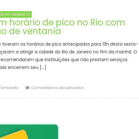
ENTRETENIMENTO
m horário de pico no Rio com
ão de ventania
 tiveram os horários de pico antecipados para 13h desta sexta-
eçaram a atingir a cidade do Rio de Janeiro no fim da manhã. O
l recomendaram que instituições que não prestam serviços
iais encerrem seu […]
em
 Fernando
Comentários desativados
Transportes
antecipam
horário
de
pico
no
Rio