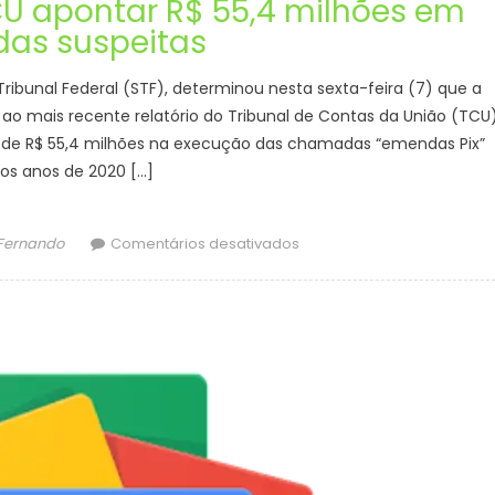
CU apontar R$ 55,4 milhões em
as suspeitas
ribunal Federal (STF), determinou nesta sexta-feira (7) que a
 ao mais recente relatório do Tribunal de Contas da União (TCU)
 de R$ 55,4 milhões na execução das chamadas “emendas Pix”
 os anos de 2020 […]
em
 Fernando
Comentários desativados
Dino
aciona
PF
após
TCU
apontar
R$
55,4
milhões