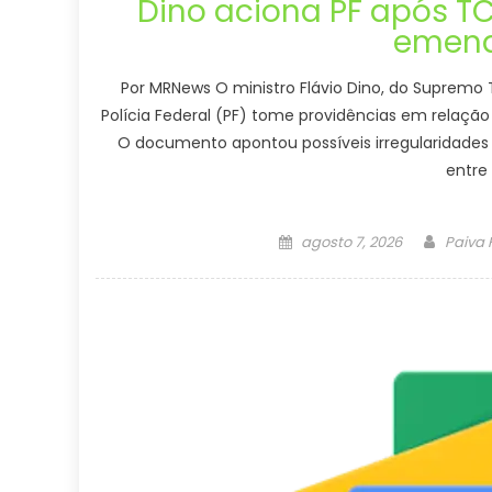
Dino aciona PF após T
emend
Por MRNews O ministro Flávio Dino, do Supremo T
Polícia Federal (PF) tome providências em relação
O documento apontou possíveis irregularidades
entre
Posted
Author
agosto 7, 2026
Paiva
on