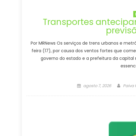
Transportes antecipa
previs
Por MRNews Os serviços de trens urbanos e metrô
feira (17), por causa dos ventos fortes que com
governo do estado e a prefeitura da capita
essenc
Posted
Author
agosto 7, 2026
Paiva
on