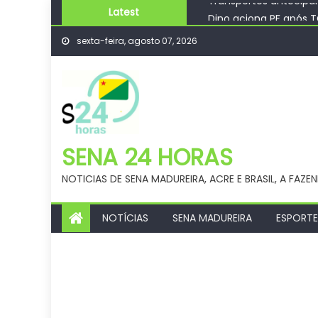
Skip
Latest
Dino aciona PF após 
to
Biblioteca Pública Mu
sexta-feira, agosto 07, 2026
content
Fies começa a convoc
Prefeitura de Sena Ma
Transportes antecipam
SENA 24 HORAS
NOTICIAS DE SENA MADUREIRA, ACRE E BRASIL, A FAZE
NOTÍCIAS
SENA MADUREIRA
ESPORTE