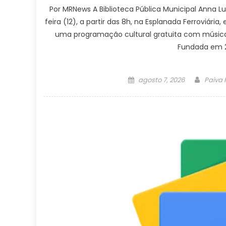
Por MRNews A Biblioteca Pública Municipal Anna L
feira (12), a partir das 8h, na Esplanada Ferroviá
uma programação cultural gratuita com música, 
Fundada em 2
Posted
Author
agosto 7, 2026
Paiva
on