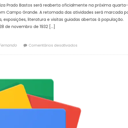
uiza Prado Bastos será reaberta oficialmente na próxima quarta-
ria, em Campo Grande. A retomada das atividades será marcada p
exposições, literatura e visitas guiadas abertas à população.
8 de novembro de 1932 […]
em
 Fernando
Comentários desativados
Biblioteca
Pública
Municipal
será
reaberta
na
Esplanada
–
CGNotícias