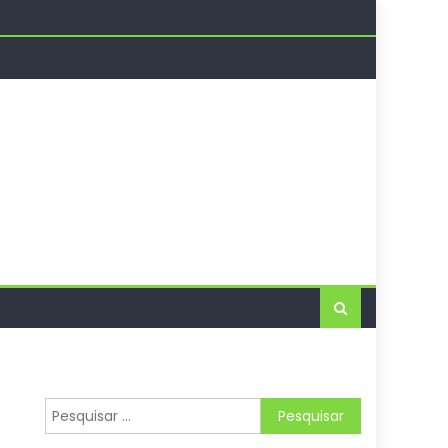
í
Pesquisar
por: