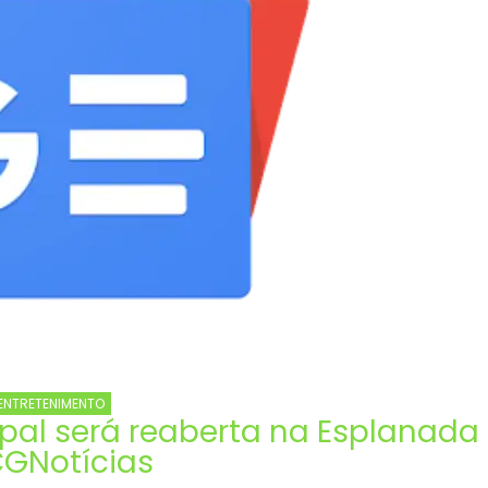
em
emendas
suspeitas
ENTRETENIMENTO
ipal será reaberta na Esplanada
CGNotícias