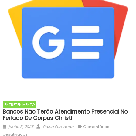
ENTRETENIMENTO
Bancos Não Terão Atendimento Presencial No
Feriado De Corpus Christi
Posted
Author
junho 3, 2026
Paiva Fernando
Comentários
on
em
desativados