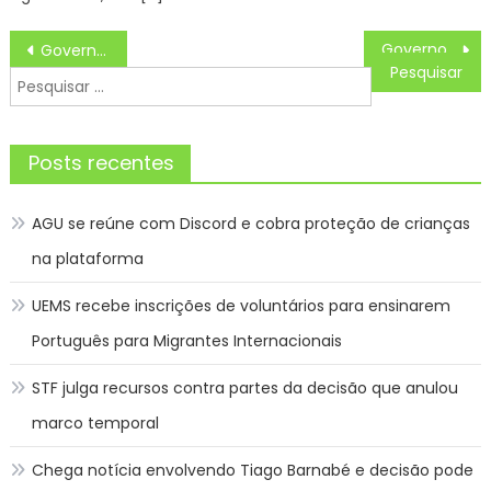
Navegação
Governo inicia construção da 6ª ponte de Rio Branco
Governo lança sistema digital do Comprac e inaugura nova etapa das compras públicas voltadas às indústrias acreanas
de
Pesquisar
Post
por:
Posts recentes
AGU se reúne com Discord e cobra proteção de crianças
na plataforma
UEMS recebe inscrições de voluntários para ensinarem
Português para Migrantes Internacionais
STF julga recursos contra partes da decisão que anulou
marco temporal
Chega notícia envolvendo Tiago Barnabé e decisão pode