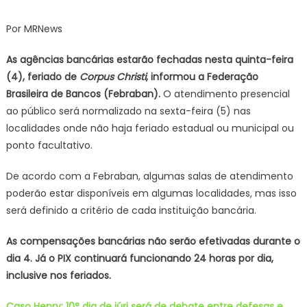
Bancos
não
Por MRNews
terão
atendimento
As agências bancárias estarão fechadas nesta quinta-feira
presencial
(4), feriado de
Corpus Christi
, informou a Federação
no
Brasileira de Bancos (Febraban).
O atendimento presencial
feriado
ao público será normalizado na sexta-feira (5) nas
de
localidades onde não haja feriado estadual ou municipal ou
Corpus
ponto facultativo.
Christi
De acordo com a Febraban, algumas salas de atendimento
poderão estar disponíveis em algumas localidades, mas isso
será definido a critério de cada instituição bancária.
As compensações bancárias não serão efetivadas durante o
dia 4. Já o PIX continuará funcionando 24 horas por dia,
inclusive nos feriados.
Caso Henry: 10° dia de júri será de debate entre defesas e