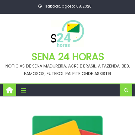
Skip
sábado, agosto 08, 2026
to
content
SENA 24 HORAS
NOTICIAS DE SENA MADUREIRA, ACRE E BRASIL, A FAZENDA, BBB,
FAMOSOS, FUTEBOL PALPITE ONDE ASSISTIR