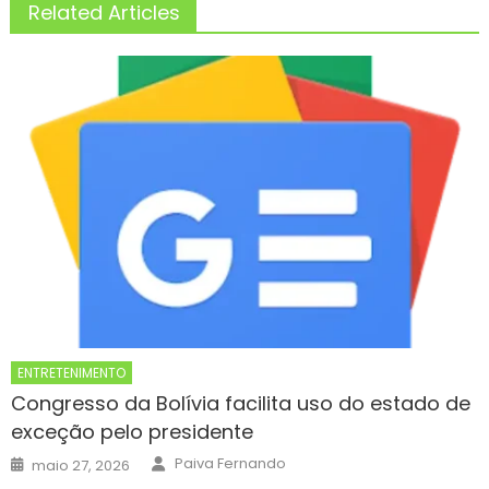
Related Articles
ENTRETENIMENTO
Congresso da Bolívia facilita uso do estado de
exceção pelo presidente
Author
Posted
Paiva Fernando
maio 27, 2026
on