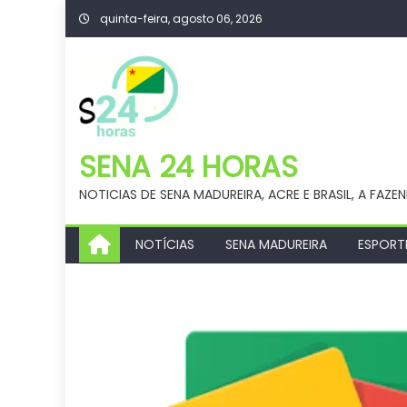
Skip
quinta-feira, agosto 06, 2026
to
content
SENA 24 HORAS
NOTICIAS DE SENA MADUREIRA, ACRE E BRASIL, A FAZE
NOTÍCIAS
SENA MADUREIRA
ESPORT