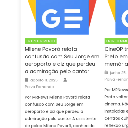
ENTRETENIMENTO
ENTRETENIM
Milene Pavorô relata
CineOP t
confusão com Seu Jorge em
Preto em
aeroporto e diz que perdeu
memória 
a admiração pelo cantor
Posted
junho 25,
on
Author
Posted
Paiva Ferna
agosto 11, 2025
on
Paiva Fernando
Por MRNews 
Preto volta
Por MRNews Milene Pavorô relata
cinema. Não
confusão com Seu Jorge em
instaladas
aeroporto e diz que perdeu a
centros cul
admiração pelo cantor A assistente
reflexão ur
de palco Milene Pavorô, conhecida