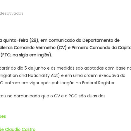
em
desativados
EUA
passam
a
designar
ta quinta-feira (28), em comunicado do Departamento de
CV
rasileiras Comando Vermelho (CV) e Primeiro Comando da Capita
e
FTO, na sigla em inglês).
PCC
como
partir do dia 5 de junho e as medidas são adotadas com base n
organizações
mmigration and Nationality Act) e em uma ordem executiva do
terroristas
 entram em vigor após publicação no Federal Register.
altou no comunicado que o CV e o PCC são duas das
ões
de Claudio Castro