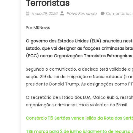
Terroristas
Posted
Author
maio 29, 2026
Paiva Fernando
Comentários 
on
Por MRNews
O governo dos Estados Unidos (EUA) anunciou nes
Estado, que vai designar as facções criminosas b
(PCC) como Organizações Terroristas Estrangeiras (
Segundo o comunicado, a decisão terá validade a 
seção 219 da Lei de Imigração e Nacionalidade (I
presidente Donald Trump. As designações como FTO
O secretário de Estado dos EUA, Marco Rubio, ress
organizações criminosas mais violentas do Brasil.
Consórcio 116 Sertões vence leilão da Rota dos Sert
TSE marca para 2 de junho julgamento de recurso 