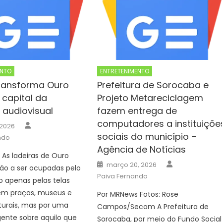
ENTO
ENTRETENIMENTO
ransforma Ouro
Prefeitura de Sorocaba e
 capital da
Projeto Metareciclagem
audiovisual
fazem entrega de
computadores a instituiçõe
Author
 2026
sociais do município –
ndo
Agência de Notícias
As ladeiras de Ouro
Author
Posted
março 20, 2026
rão a ser ocupadas pelo
on
Paiva Fernando
 apenas pelas telas
 em praças, museus e
Por MRNews Fotos: Rose
turais, mas por uma
Campos/Secom A Prefeitura de
gente sobre aquilo que
Sorocaba, por meio do Fundo Social