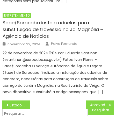
categorias sem piso salarial. Em […]
ENTRETENIMENTO
Saae/Sorocaba instala aduelas para
substituição de travessia no Jd. Magnólia –
Agência de Notícias
Author
Posted
Paiva Fernando
novembro 22, 2024
on
22 de novembro de 2024 11:04 Por: Eduardo Santinon
(esantinon@sorocaba.sp.gov.br) Fotos: Ivan Flores –
Saae/Sorocaba O Serviço Autônomo de Água e Esgoto
(Saae) de Sorocaba finalizou a instalação das aduelas de
concreto, necessárias para construção de travessia sobre
córrego do Jardim Magnólia, na Rua Evaristo da Veiga. O
novo dispositivo substituirá a antiga passagem, que […]
Navegação
Aprovados de Rio Branco em processos seletivos do Ieptec para vagas de profissionais bolsistas docentes e não docentes são convocados
Estado realiza 2º encontro do comitê do Orçamento da Criança e Adolescente em 2026
de
Pesquisar