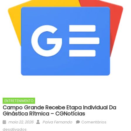
ENTRETENIMENTO
Campo Grande Recebe Etapa Individual Da
Ginástica Rítmica – CGNotícias
Posted
Author
maio 22, 2026
Paiva Fernando
Comentários
on
em
desativados