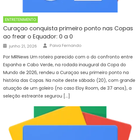
ENTRETENIMENTO
Curaçao conquista primeiro ponto nas Copas
ao frear o Equador: 0 a 0
Author
Posted
Paiva Fernando
junho 21, 2026
on
Por MRNews Um roteiro parecido com o do confronto entre
Espanha e Cabo Verde, na rodada inaugural da Copa do
Mundo de 2026, rendeu a Curaçao seu primeiro ponto na
história das Copas. Na noite deste sábado (20), com grande
atuação de um goleiro (no caso Eloy Room, de 37 anos), a
seleção estreante segurou […]