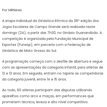
Campo
Grande
Por MRNews
recebe
etapa
A etapa individual da Ginástica Rítmica da 38ª edição dos
individual
Jogos Escolares de Campo Grande será realizada neste
da
domingo (24), a partir das 7h30, no Ginásio Guanandizão. A
Ginástica
competição é organizada pela Fundação Municipal de
Rítmica
Esportes (Funesp), em parceria com a Federação de
–
Ginástica de Mato Grosso do Sul.
CGNotícias
A programação começa com o desfile de abertura e segue
com as apresentações da categoria infantil, para atletas de
12 e 13 anos. Em seguida, entram no tapete as competidoras
da categoria juvenil, entre 14 e 15 anos.
Ao todo, 60 atletas participam das disputas utilizando
aparelhos como arco e maças, em performances que
prometem técnica, leveza e alto nível competitivo.