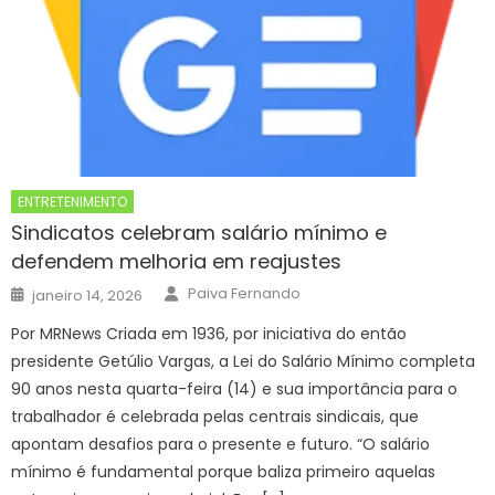
ENTRETENIMENTO
Sindicatos celebram salário mínimo e
defendem melhoria em reajustes
Author
Posted
Paiva Fernando
janeiro 14, 2026
on
Por MRNews Criada em 1936, por iniciativa do então
presidente Getúlio Vargas, a Lei do Salário Mínimo completa
90 anos nesta quarta-feira (14) e sua importância para o
trabalhador é celebrada pelas centrais sindicais, que
apontam desafios para o presente e futuro. “O salário
mínimo é fundamental porque baliza primeiro aquelas