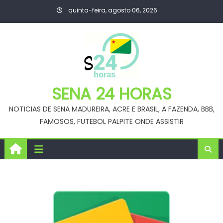
Skip
quinta-feira, agosto 06, 2026
to
content
SENA 24 HORAS
NOTICIAS DE SENA MADUREIRA, ACRE E BRASIL, A FAZENDA, BBB,
FAMOSOS, FUTEBOL PALPITE ONDE ASSISTIR