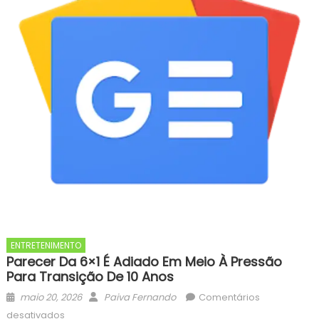
ENTRETENIMENTO
Parecer Da 6×1 É Adiado Em Meio À Pressão
Para Transição De 10 Anos
Posted
Author
maio 20, 2026
Paiva Fernando
Comentários
on
em
desativados