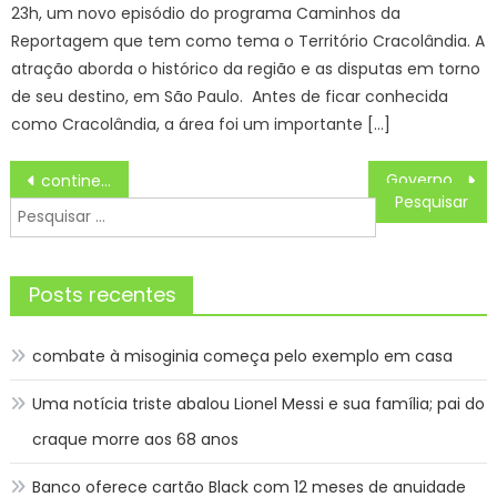
23h, um novo episódio do programa Caminhos da
Reportagem que tem como tema o Território Cracolândia. A
atração aborda o histórico da região e as disputas em torno
de seu destino, em São Paulo. Antes de ficar conhecida
como Cracolândia, a área foi um importante […]
Navegação
Governo anuncia pagamento dos servidores para os dias 26 e 28, com início do repasse dos prêmios de valorização
continente africano tem 139 mortes suspeitas em surtos de ebola
de
Pesquisar
Post
por:
Posts recentes
combate à misoginia começa pelo exemplo em casa
Uma notícia triste abalou Lionel Messi e sua família; pai do
craque morre aos 68 anos
Banco oferece cartão Black com 12 meses de anuidade