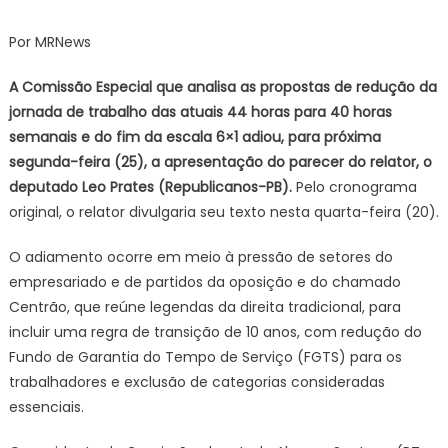
Parecer
da
Por MRNews
6×1
é
A Comissão Especial que analisa as propostas de redução da
adiado
jornada de trabalho das atuais 44 horas para 40 horas
em
semanais e do fim da escala 6×1 adiou, para próxima
meio
segunda-feira (25), a apresentação do parecer do relator, o
à
deputado Leo Prates (Republicanos-PB).
Pelo cronograma
pressão
original, o relator divulgaria seu texto nesta quarta-feira (20).
para
transição
O adiamento ocorre em meio à pressão de setores do
de
empresariado e de partidos da oposição e do chamado
10
Centrão, que reúne legendas da direita tradicional, para
anos
incluir uma regra de transição de 10 anos, com redução do
Fundo de Garantia do Tempo de Serviço (FGTS) para os
trabalhadores e exclusão de categorias consideradas
essenciais.