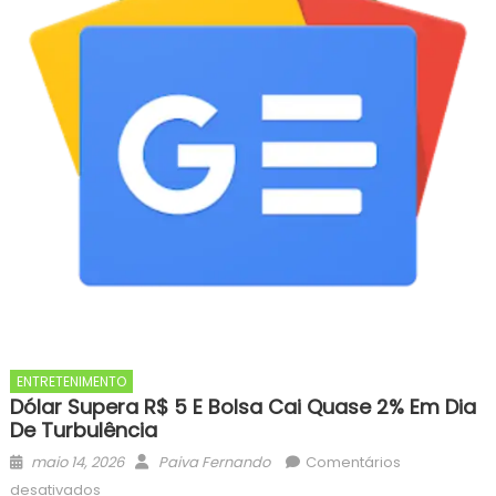
ENTRETENIMENTO
Dólar Supera R$ 5 E Bolsa Cai Quase 2% Em Dia
De Turbulência
Posted
Author
maio 14, 2026
Paiva Fernando
Comentários
on
em
desativados