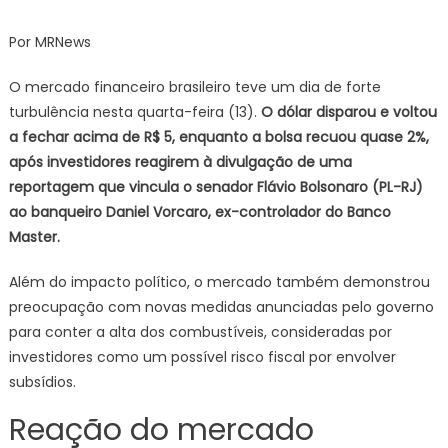
Dólar
supera
Por MRNews
R$
5
O mercado financeiro brasileiro teve um dia de forte
e
turbulência nesta quarta-feira (13).
O dólar disparou e voltou
bolsa
a fechar acima de R$ 5, enquanto a bolsa recuou quase 2%,
cai
após investidores reagirem à divulgação de uma
quase
reportagem que vincula o senador Flávio Bolsonaro (PL-RJ)
2%
ao banqueiro Daniel Vorcaro, ex-controlador do Banco
em
Master.
dia
de
Além do impacto político, o mercado também demonstrou
turbulência
preocupação com novas medidas anunciadas pelo governo
para conter a alta dos combustíveis, consideradas por
investidores como um possível risco fiscal por envolver
subsídios.
Reação do mercado