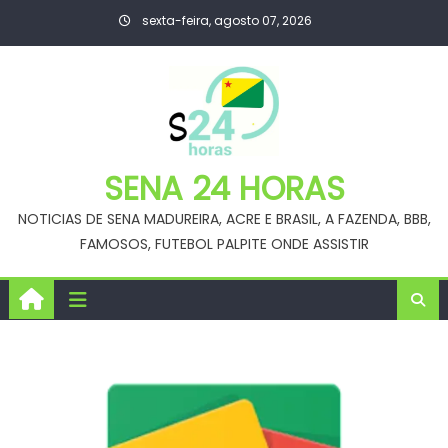
Skip
sexta-feira, agosto 07, 2026
to
content
SENA 24 HORAS
NOTICIAS DE SENA MADUREIRA, ACRE E BRASIL, A FAZENDA, BBB,
FAMOSOS, FUTEBOL PALPITE ONDE ASSISTIR