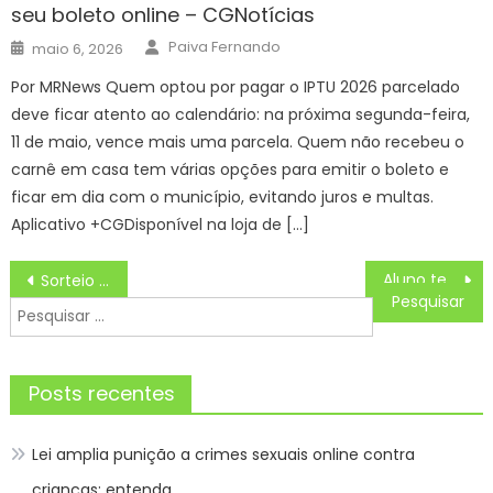
seu boleto online – CGNotícias
Author
Posted
Paiva Fernando
maio 6, 2026
on
Por MRNews Quem optou por pagar o IPTU 2026 parcelado
deve ficar atento ao calendário: na próxima segunda-feira,
11 de maio, vence mais uma parcela. Quem não recebeu o
carnê em casa tem várias opções para emitir o boleto e
ficar em dia com o município, evitando juros e multas.
Aplicativo +CGDisponível na loja de […]
Navegação
Aluno terá que pagar R$ 720 mil por ocupação indevida de cota racial
Sorteio comemorativo dos 30 anos da Mega-Sena será em 24 de maio
de
Pesquisar
Post
por:
Posts recentes
Lei amplia punição a crimes sexuais online contra
crianças; entenda