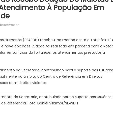
r Atendimento À População Em
ade
em
desativados
Assistência
Social
eitos Humanos (SEASDH) recebeu, na manhã desta quinta-feira, 14
do
 e nove colchões. A ação foi realizada em parceria com o Rotar
Estado
rlamentar, visando fortalecer os atendimentos prestados à
recebe
doação
de
dimento da Secretaria, contribuindo para o suporte aos usuário
muletas
ialmente no âmbito do Centro de Referência em Direitos
e
colchões
as com direitos violados.
para
fortalecer
imento da Secretaria, contribuindo para o suporte aos usuários
atendimento
e Referência. Foto: Daniel Villamor/SEASDH
à
população