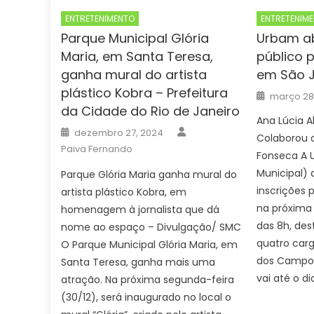
ENTRETENIMENTO
ENTRETENIM
Parque Municipal Glória
Urbam ab
Maria, em Santa Teresa,
público 
ganha mural do artista
em São 
plástico Kobra – Prefeitura
Posted
março 28
on
da Cidade do Rio de Janeiro
Ana Lúcia 
Author
Posted
dezembro 27, 2024
Colaborou o
on
Paiva Fernando
Fonseca A 
Municipal) 
Parque Glória Maria ganha mural do
inscrições 
artista plástico Kobra, em
na próxima 
homenagem à jornalista que dá
das 8h, des
nome ao espaço – Divulgação/ SMC
quatro carg
O Parque Municipal Glória Maria, em
dos Campos
Santa Teresa, ganha mais uma
vai até o dia
atração. Na próxima segunda-feira
(30/12), será inaugurado no local o