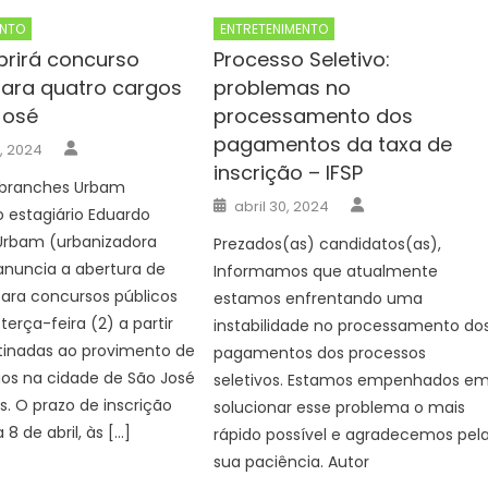
ENTO
ENTRETENIMENTO
rirá concurso
Processo Seletivo:
para quatro cargos
problemas no
José
processamento dos
pagamentos da taxa de
Author
, 2024
inscrição – IFSP
Abranches Urbam
Author
Posted
abril 30, 2024
 estagiário Eduardo
on
Urbam (urbanizadora
Prezados(as) candidatos(as),
anuncia a abertura de
Informamos que atualmente
para concursos públicos
estamos enfrentando uma
terça-feira (2) a partir
instabilidade no processamento do
tinadas ao provimento de
pagamentos dos processos
os na cidade de São José
seletivos. Estamos empenhados e
. O prazo de inscrição
solucionar esse problema o mais
 8 de abril, às […]
rápido possível e agradecemos pel
sua paciência. Autor