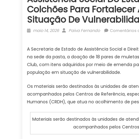
Colchões Para Fortalece
Situação De Vulnerabilid
Posted
Author
maio 14, 2026
Paiva Fernando
Comentários 
on
A Secretaria de Estado de Assistência Social e Dir
na sede da pasta, a doação de 18 pares de muletas
Club, com itens adquiridos por meio de emenda pa
população em situação de vulnerabilidade.
Os materiais serão destinados às unidades de aten
acompanhados pelos Centros de Referência, espec
Humanos (CRDH), que atua no acolhimento de pesso
Materiais serão destinados às unidades de atend
acompanhados pelos Centros d