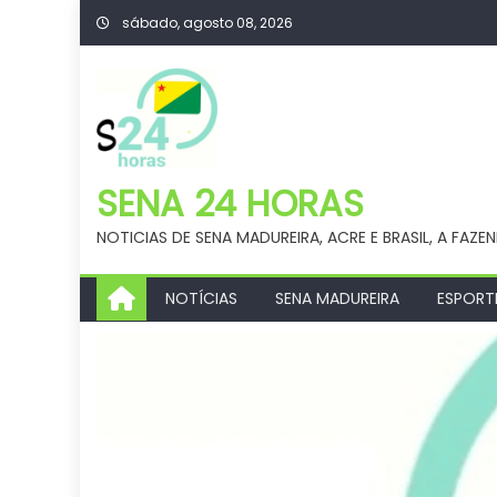
Skip
sábado, agosto 08, 2026
to
content
SENA 24 HORAS
NOTICIAS DE SENA MADUREIRA, ACRE E BRASIL, A FAZE
NOTÍCIAS
SENA MADUREIRA
ESPORT