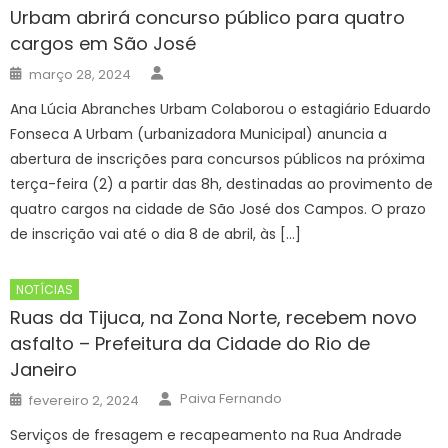
Urbam abrirá concurso público para quatro
cargos em São José
Author
Posted
março 28, 2024
on
Ana Lúcia Abranches Urbam Colaborou o estagiário Eduardo
Fonseca A Urbam (urbanizadora Municipal) anuncia a
abertura de inscrições para concursos públicos na próxima
terça-feira (2) a partir das 8h, destinadas ao provimento de
quatro cargos na cidade de São José dos Campos. O prazo
de inscrição vai até o dia 8 de abril, às […]
NOTÍCIAS
Ruas da Tijuca, na Zona Norte, recebem novo
asfalto – Prefeitura da Cidade do Rio de
Janeiro
Author
Posted
Paiva Fernando
fevereiro 2, 2024
on
Serviços de fresagem e recapeamento na Rua Andrade