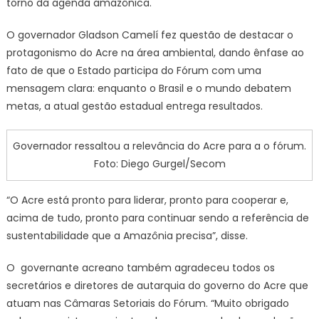
torno da agenda amazônica.
Acre
na
O governador Gladson Camelí fez questão de destacar o
agenda
ambiental
protagonismo do Acre na área ambiental, dando ênfase ao
da
fato de que o Estado participa do Fórum com uma
Amazônia
mensagem clara: enquanto o Brasil e o mundo debatem
Legal
metas, a atual gestão estadual entrega resultados.
Governador ressaltou a relevância do Acre para a o fórum.
Foto: Diego Gurgel/Secom
“O Acre está pronto para liderar, pronto para cooperar e,
acima de tudo, pronto para continuar sendo a referência de
sustentabilidade que a Amazônia precisa”, disse.
O governante acreano também agradeceu todos os
secretários e diretores de autarquia do governo do Acre que
atuam nas Câmaras Setoriais do Fórum. “Muito obrigado