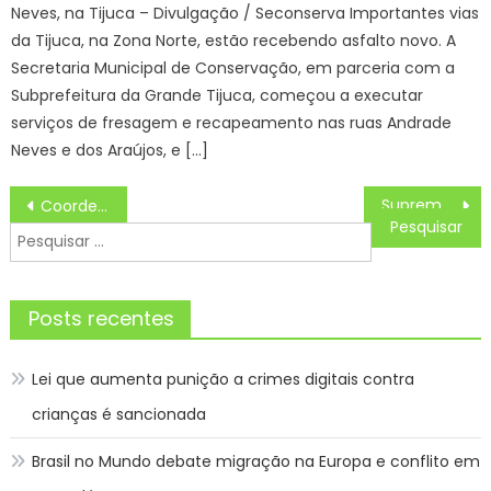
Neves, na Tijuca – Divulgação / Seconserva Importantes vias
da Tijuca, na Zona Norte, estão recebendo asfalto novo. A
Secretaria Municipal de Conservação, em parceria com a
Subprefeitura da Grande Tijuca, começou a executar
serviços de fresagem e recapeamento nas ruas Andrade
Neves e dos Araújos, e […]
Navegação
Supremo condena deputados do PL por corrupção passiva
Coordenadora da ONU no Brasil recebe homenagem no encerramento do Fórum de Governadores da Amazônia Legal
de
Pesquisar
Post
por:
Posts recentes
Lei que aumenta punição a crimes digitais contra
crianças é sancionada
Brasil no Mundo debate migração na Europa e conflito em