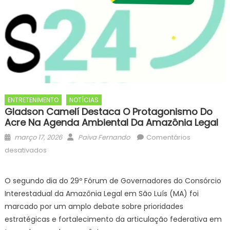
ENTRETENIMENTO
NOTÍCIAS
Gladson Camelí Destaca O Protagonismo Do
Acre Na Agenda Ambiental Da Amazônia Legal
Posted
Author
março 17, 2026
Paiva Fernando
Comentários
on
em
desativados
Gladson
Camelí
O segundo dia do 29º Fórum de Governadores do Consórcio
destaca
Interestadual da Amazônia Legal em São Luís (MA) foi
o
marcado por um amplo debate sobre prioridades
protagonismo
estratégicas e fortalecimento da articulação federativa em
do