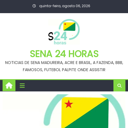
Skip
quinta-feira, agosto 06, 2026
to
content
SENA 24 HORAS
NOTICIAS DE SENA MADUREIRA, ACRE E BRASIL, A FAZENDA, BBB,
FAMOSOS, FUTEBOL PALPITE ONDE ASSISTIR