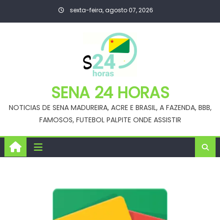
Skip
sexta-feira, agosto 07, 2026
to
content
SENA 24 HORAS
NOTICIAS DE SENA MADUREIRA, ACRE E BRASIL, A FAZENDA, BBB,
FAMOSOS, FUTEBOL PALPITE ONDE ASSISTIR