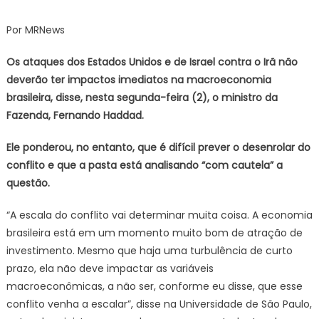
conflito
não
Por MRNews
deve
impactar
Os ataques dos Estados Unidos e de Israel contra o Irã não
economia
deverão ter impactos imediatos na macroeconomia
brasileira
brasileira, disse, nesta segunda-feira (2), o ministro da
imediatamente
Fazenda, Fernando Haddad.
Ele ponderou, no entanto, que é difícil prever o desenrolar do
conflito e que a pasta está analisando “com cautela” a
questão.
“A escala do conflito vai determinar muita coisa. A economia
brasileira está em um momento muito bom de atração de
investimento. Mesmo que haja uma turbulência de curto
prazo, ela não deve impactar as variáveis
macroeconômicas, a não ser, conforme eu disse, que esse
conflito venha a escalar”, disse na Universidade de São Paulo,