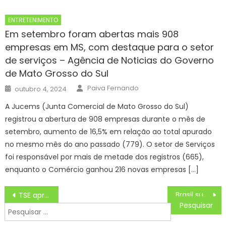
ENTRETENIMENTO
Em setembro foram abertas mais 908
empresas em MS, com destaque para o setor
de serviços – Agência de Noticias do Governo
de Mato Grosso do Sul
Author
Posted
Paiva Fernando
outubro 4, 2024
on
A Jucems (Junta Comercial de Mato Grosso do Sul)
registrou a abertura de 908 empresas durante o mês de
setembro, aumento de 16,5% em relação ao total apurado
no mesmo mês do ano passado (779). O setor de Serviços
foi responsável por mais de metade dos registros (665),
enquanto o Comércio ganhou 216 novas empresas […]
Navegação
Brasil supera Colômbia nas Eliminatórias para a Copa do Mundo
TSE aprova restrições para uso de IA nas eleições de outubro
de
Pesquisar
Post
por: