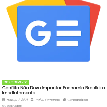
ENTRETENIMENTO
Conflito Não Deve Impactar Economia Brasileira
Imediatamente
Posted
Author
março 3, 2026
Paiva Fernando
Comentários
on
em
desativados