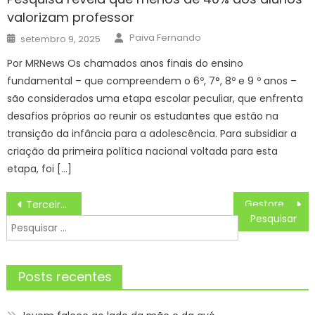
valorizam professor
Author
Posted
Paiva Fernando
setembro 9, 2025
on
Por MRNews Os chamados anos finais do ensino
fundamental – que compreendem o 6º, 7°, 8º e 9 º anos –
são considerados uma etapa escolar peculiar, que enfrenta
desafios próprios ao reunir os estudantes que estão na
transição da infância para a adolescência. Para subsidiar a
criação da primeira política nacional voltada para esta
etapa, foi […]
Navegação
Gestores da Secretaria do Meio Ambiente ministram aula de legislação ambiental para alunos do curso de formação do Corpo de Bombeiros Militar
Terceiro acesso de Tarauacá atinge 70% e entra na reta final das obras
de
Pesquisar
Post
por:
Posts recentes