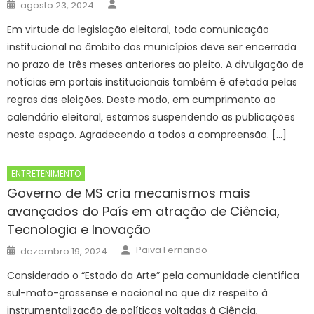
Author
Posted
agosto 23, 2024
on
Em virtude da legislação eleitoral, toda comunicação
institucional no âmbito dos municípios deve ser encerrada
no prazo de três meses anteriores ao pleito. A divulgação de
notícias em portais institucionais também é afetada pelas
regras das eleições. Deste modo, em cumprimento ao
calendário eleitoral, estamos suspendendo as publicações
neste espaço. Agradecendo a todos a compreensão. […]
ENTRETENIMENTO
Governo de MS cria mecanismos mais
avançados do País em atração de Ciência,
Tecnologia e Inovação
Author
Posted
Paiva Fernando
dezembro 19, 2024
on
Considerado o “Estado da Arte” pela comunidade científica
sul-mato-grossense e nacional no que diz respeito à
instrumentalização de políticas voltadas à Ciência,