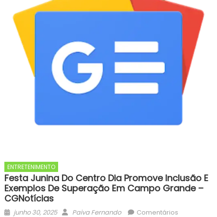
ENTRETENIMENTO
Festa Junina Do Centro Dia Promove Inclusão E
Exemplos De Superação Em Campo Grande –
CGNotícias
Posted
Author
junho 30, 2025
Paiva Fernando
Comentários