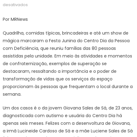
on
em
desativados
Festa
Junina
Por MRNews
do
Centro
Quadrilha, comidas típicas, brincadeiras e até um show de
Dia
mágica marcaram a Festa Junina do Centro Dia da Pessoa
promove
com Deficiência, que reuniu famílias das 80 pessoas
inclusão
assistidas pela unidade. Em meio às atividades e momentos
e
de confraternização, exemplos de superação se
exemplos
destacaram, ressaltando a importância e o poder de
de
transformação de vidas que os serviços do espaço
superação
proporcionam às pessoas que frequentam o local durante a
em
semana.
Campo
Grande
Um dos casos é o da jovem Giovana Sales de Sá, de 23 anos,
–
diagnosticada com autismo e usuária do Centro Dia há
CGNotícias
apenas seis meses. Felizes com a desenvoltura de Giovana,
a irmã Lucineide Cardoso de Sá e a mãe Luciene Sales de Sá