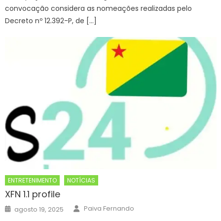
convocação considera as nomeações realizadas pelo
Decreto nº 12.392-P, de […]
ENTRETENIMENTO
NOTÍCIAS
XFN 1.1 profile
Author
Posted
Paiva Fernando
agosto 19, 2025
on