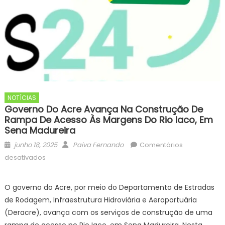
NOTÍCIAS
Governo Do Acre Avança Na Construção De
Rampa De Acesso Às Margens Do Rio Iaco, Em
Sena Madureira
Posted
Author
junho 18, 2025
Paiva Fernando
Comentários
on
em
desativados
Governo
do
O governo do Acre, por meio do Departamento de Estradas
Acre
de Rodagem, Infraestrutura Hidroviária e Aeroportuária
avança
(Deracre), avança com os serviços de construção de uma
na
rampa de acesso no Rio Iaco, em Sena Madureira. Nesta