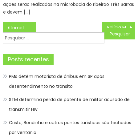
ações serão realizadas na microbacia do ribeirão Três Barras
e devem […]
Navegação
Polícia Militar forma 250 alunos em projeto desenvolvido em escolas do Taquari e Cidade do Povo
Inmet emite alerta vermelho para chuvas no Rio Grande do Sul
de
Pesquisar
Post
por:
Posts recentes
PMs detêm motorista de ônibus em SP após
desentendimento no trânsito
STM determina perda de patente de militar acusado de
transmitir HIV
Cristo, Bondinho e outros pontos turísticos são fechados
por ventania