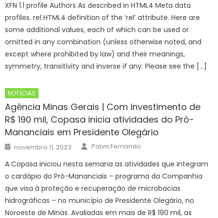
XFN 1.1 profile Authors As described in HTML4 Meta data
profiles. rel HTML4 definition of the ‘rel’ attribute. Here are
some additional values, each of which can be used or
omitted in any combination (unless otherwise noted, and
except where prohibited by law) and their meanings,
symmetry, transitivity and inverse if any. Please see the […]
NOTÍCIAS
Agência Minas Gerais | Com investimento de
R$ 190 mil, Copasa inicia atividades do Pró-
Mananciais em Presidente Olegário
Author
Posted
Paiva Fernando
novembro 11, 2023
on
A Copasa iniciou nesta semana as atividades que integram
o cardápio do Pró-Mananciais – programa da Companhia
que visa à proteção e recuperação de microbacias
hidrográficas – no município de Presidente Olegário, no
Noroeste de Minas. Avaliadas em mais de R$ 190 mil, as