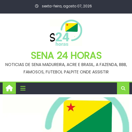
Skip
sexta-feira, agosto 07, 2026
to
content
SENA 24 HORAS
NOTICIAS DE SENA MADUREIRA, ACRE E BRASIL, A FAZENDA, BBB,
FAMOSOS, FUTEBOL PALPITE ONDE ASSISTIR