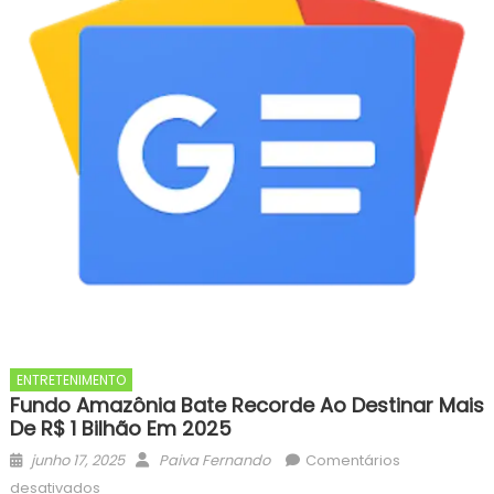
ENTRETENIMENTO
Fundo Amazônia Bate Recorde Ao Destinar Mais
De R$ 1 Bilhão Em 2025
Posted
Author
junho 17, 2025
Paiva Fernando
Comentários
on
em
desativados