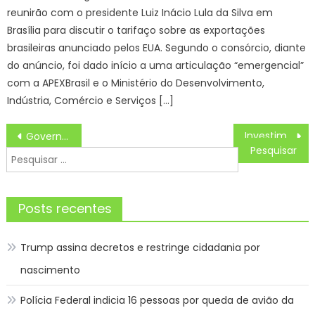
reunirão com o presidente Luiz Inácio Lula da Silva em
Brasília para discutir o tarifaço sobre as exportações
brasileiras anunciado pelos EUA. Segundo o consórcio, diante
do anúncio, foi dado início a uma articulação “emergencial”
com a APEXBrasil e o Ministério do Desenvolvimento,
Indústria, Comércio e Serviços […]
Navegação
Investimento do governo do Acre em tecnologia garante agilidade de licenciamento ambientais
Governo convoca professores aprovados em processo seletivo para entrega de documentos e assinatura de contrato
de
Pesquisar
Post
por:
Posts recentes
Trump assina decretos e restringe cidadania por
nascimento
Polícia Federal indicia 16 pessoas por queda de avião da