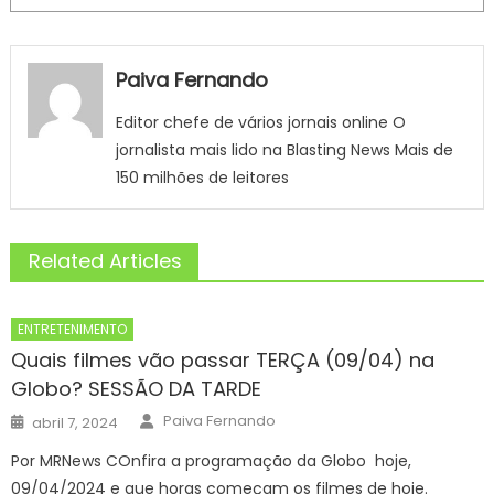
Paiva Fernando
Editor chefe de vários jornais online O
jornalista mais lido na Blasting News Mais de
150 milhões de leitores
Related Articles
ENTRETENIMENTO
Quais filmes vão passar TERÇA (09/04) na
Globo? SESSÃO DA TARDE
Author
Posted
Paiva Fernando
abril 7, 2024
on
Por MRNews COnfira a programação da Globo hoje,
09/04/2024 e que horas começam os filmes de hoje.