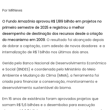
Fundo
Amazônia
Por MRNews
bate
recorde
O Fundo Amazônia aprovou R$ 1,189 bilhão em projetos no
ao
primeiro semestre de 2025 e registrou o melhor
destinar
desempenho de destinação dos recursos desde a criação
mais
do mecanismo em 2009
. O resultado foi alcançado depois
de
de dobrar a captação, com adesão de novos doadores e a
R$
internalização de R$ 1 bilhão nos últimos dois anos.
1
bilhão
Gerida pelo Banco Nacional de Desenvolvimento Econômico
em
e Social (BNDES) e coordenada pelo Ministério do Meio
2025
Ambiente e Mudança do Clima (MMA), a ferramenta foi
criada para financiar a conservação, monitoramento e
desenvolvimento sustentável do bioma.
Em 16 anos de existência foram aprovados projetos que
somam R$ 5,6 bilhões e o desembolso para execução