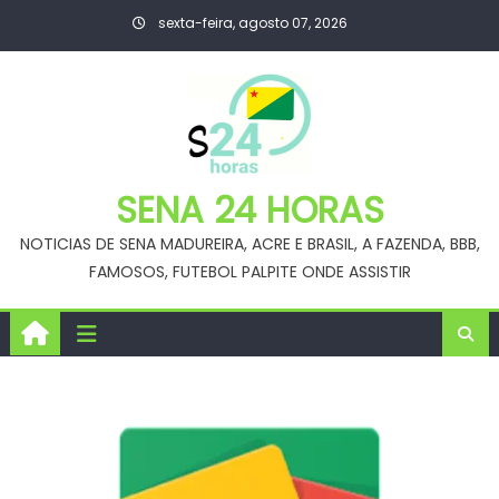
Skip
sexta-feira, agosto 07, 2026
to
content
SENA 24 HORAS
NOTICIAS DE SENA MADUREIRA, ACRE E BRASIL, A FAZENDA, BBB,
FAMOSOS, FUTEBOL PALPITE ONDE ASSISTIR