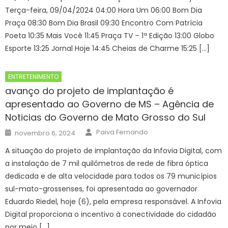
Terça-feira, 09/04/2024 04:00 Hora Um 06:00 Bom Dia
Praça 08:30 Bom Dia Brasil 09:30 Encontro Com Patrícia
Poeta 10:35 Mais Você 11:45 Praça TV – 1ª Edição 13:00 Globo
Esporte 13:25 Jornal Hoje 14:45 Cheias de Charme 15:25 […]
ENTRETENIMENTO
avanço do projeto de implantação é
apresentado ao Governo de MS – Agência de
Noticias do Governo de Mato Grosso do Sul
Author
Posted
Paiva Fernando
novembro 6, 2024
on
A situação do projeto de implantação da Infovia Digital, com
a instalação de 7 mil quilômetros de rede de fibra óptica
dedicada e de alta velocidade para todos os 79 municípios
sul-mato-grossenses, foi apresentada ao governador
Eduardo Riedel, hoje (6), pela empresa responsável. A Infovia
Digital proporciona o incentivo à conectividade do cidadão
por meio […]