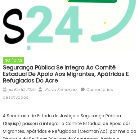
NOTÍCIAS
Segurança Pública Se Integra Ao Comitê
Estadual De Apoio Aos Migrantes, Apátridas E
Refugiados Do Acre
Posted
Author
junho 10, 2025
Paiva Fernando
Comentários
on
em
desativados
Segurança
Pública
A Secretaria de Estado de Justiça e Segurança Pública
se
(Sejusp) passou a integrar o Comitê Estadual de Apoio aos
integra
Migrantes, Apátridas e Refugiados (Ceamar/Ac), por meio da
ao
Diretoria de Políticas Públicas de Segurança, Justiça e