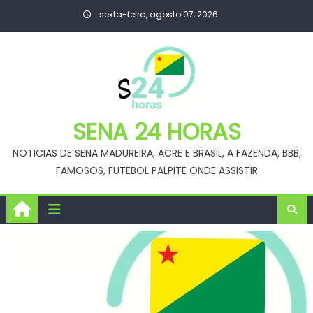
Skip
sexta-feira, agosto 07, 2026
to
content
SENA 24 HORAS
NOTICIAS DE SENA MADUREIRA, ACRE E BRASIL, A FAZENDA, BBB,
FAMOSOS, FUTEBOL PALPITE ONDE ASSISTIR