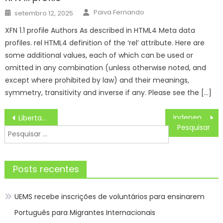
Author
Posted
Paiva Fernando
setembro 12, 2025
on
XFN 1.1 profile Authors As described in HTML4 Meta data
profiles. rel HTML4 definition of the ‘rel’ attribute. Here are
some additional values, each of which can be used or
omitted in any combination (unless otherwise noted, and
except where prohibited by law) and their meanings,
symmetry, transitivity and inverse if any. Please see the […]
Navegação
Independiente Del Valle x Barcelona, PALPITES, Assistir ao vivo COM IMAGENS a Libertadores, Hoje (27), ESCALAÇÕES, PALPITES
Libertad x Alianza Lima, PALPITES, Assistir ao vivo COM IMAGENS a Libertadores, Hoje (27), ESCALAÇÕES, PALPITES
de
Pesquisar
Post
por:
Posts recentes
UEMS recebe inscrições de voluntários para ensinarem
Português para Migrantes Internacionais