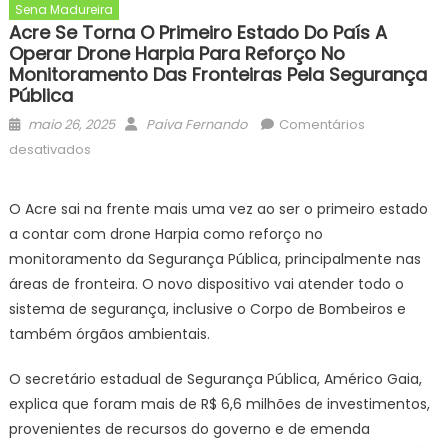
Sena Madureira
Acre Se Torna O Primeiro Estado Do País A
Operar Drone Harpia Para Reforço No
Monitoramento Das Fronteiras Pela Segurança
Pública
Posted
Author
maio 26, 2025
Paiva Fernando
Comentários
on
em
desativados
Acre
se
O Acre sai na frente mais uma vez ao ser o primeiro estado
torna
a contar com drone Harpia como reforço no
o
monitoramento da Segurança Pública, principalmente nas
primeiro
áreas de fronteira. O novo dispositivo vai atender todo o
estado
sistema de segurança, inclusive o Corpo de Bombeiros e
do
país
também órgãos ambientais.
a
operar
O secretário estadual de Segurança Pública, Américo Gaia,
drone
explica que foram mais de R$ 6,6 milhões de investimentos,
harpia
provenientes de recursos do governo e de emenda
para