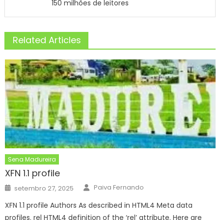
150 milhões de leitores
Related Articles
Sena Madureira
XFN 1.1 profile
Author
Posted
Paiva Fernando
setembro 27, 2025
on
XFN 1.1 profile Authors As described in HTML4 Meta data
profiles. rel HTML4 definition of the ‘rel’ attribute. Here are