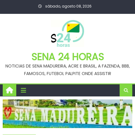
Skip
sábado, agosto 08, 2026
to
content
SENA 24 HORAS
NOTICIAS DE SENA MADUREIRA, ACRE E BRASIL, A FAZENDA, BBB,
FAMOSOS, FUTEBOL PALPITE ONDE ASSISTIR