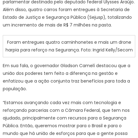
parlamentar destinada pelo deputado federal Ulysses Araújo.
reforço
Além disso, quatro carros foram entregues à Secretaria de
no
Estado de Justiça e Segurança Pública (Sejusp), totalizando
monitoramento
um incremento de mais de R$ 7 milhões na pasta.
das
fronteiras
Foram entregues quatro caminhonetes e mais um drone
pela
Segurança
harpia para reforço na Segurança. Foto: Ingrid Kelly/Secom
Pública
Em sua fala, o governador Gladson Camelí destacou que a
união dos poderes tem feito a diferença na gestão e
enfatizou que a ação conjunta traz benefícios para toda a
população.
“Estamos avançando cada vez mais com tecnologia e
reforçando parcerias com a Câmara Federal, que tem nos
ajudado, principalmente com recursos para a Segurança
Pública. Então, queremos mostrar para o Brasil e para o
mundo que há união de esforços para que a gente possa