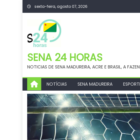
Skip
sexta-feira, agosto 07, 2026
to
content
SENA 24 HORAS
NOTICIAS DE SENA MADUREIRA, ACRE E BRASIL, A FAZE
NOTÍCIAS
SENA MADUREIRA
ESPORT