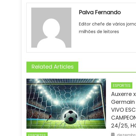
Paiva Fernando
Editor chefe de vários jorn
milhões de leitores
Related Articles
ESPORTES
Auxerre x
Germain 
VIVO ESC
CAMPEON
24/25, H
Posted
dezembro
ESPORTES