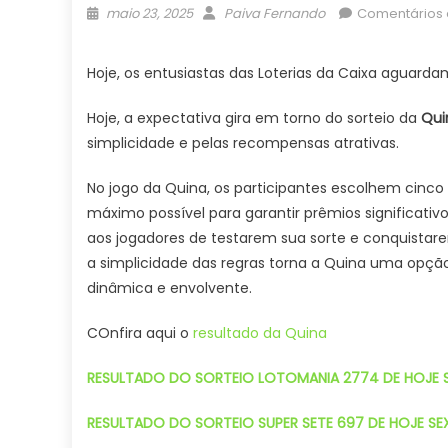
Posted
Author
maio 23, 2025
Paiva Fernando
Comentários 
on
Hoje, os entusiastas das Loterias da Caixa aguarda
Hoje, a expectativa gira em torno do sorteio da
Qui
simplicidade e pelas recompensas atrativas.
No jogo da Quina, os participantes escolhem cinco
máximo possível para garantir prêmios significativ
aos jogadores de testarem sua sorte e conquistar
a simplicidade das regras torna a Quina uma opçã
dinâmica e envolvente.
COnfira aqui o
resultado da Quina
RESULTADO DO SORTEIO LOTOMANIA 2774 DE HOJE S
RESULTADO DO SORTEIO SUPER SETE 697 DE HOJE SE