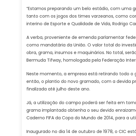
“Estamos preparando um belo estádio, com uma g
tanto com os jogos dos times varzeanos, como com 
interino de Esporte e Qualidade de Vida, Rodrigo Ca
A verba, proveniente de emenda parlamentar federa
como mandatária da União. O valor total do invest
obra, grama, insumos e maquinários. No total, ser
Bermuda Tifway, homologada pela Federação Interna
Neste momento, a empresa está retirando todo o gr
então, o plantio do novo gramado, com a devida pr
finalizada até julho deste ano.
Já, a utilização do campo poderá ser feita em torn
grama implantada obtenha o seu devido enraizame
Caderno FIFA da Copa do Mundo de 2014, para a util
Inaugurado no dia 14 de outubro de 1978, o CIC está