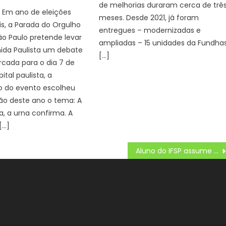
de melhorias duraram cerca de trê
 Em ano de eleições
meses. Desde 2021, já foram
is, a Parada do Orgulho
entregues – modernizadas e
o Paulo pretende levar
ampliadas – 15 unidades da Fundhas
ida Paulista um debate
[…]
arcada para o dia 7 de
pital paulista, a
o do evento escolheu
ão deste ano o tema: A
, a urna confirma. A
[…]
Aluno do IFSP assume direção de ônibus escolar e salva colegas – IFSP – Portal Institucional