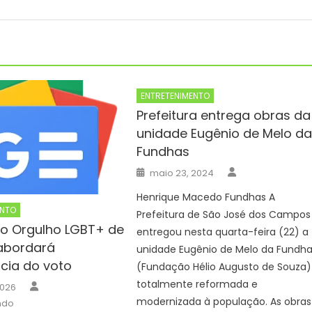
ENTRETENIMENTO
Prefeitura entrega obras da
unidade Eugênio de Melo d
Fundhas
Author
Posted
maio 23, 2024
on
Henrique Macedo Fundhas A
ENTO
Prefeitura de São José dos Campos
o Orgulho LGBT+ de
entregou nesta quarta-feira (22) a
abordará
unidade Eugênio de Melo da Fundh
cia do voto
(Fundação Hélio Augusto de Souza)
Author
totalmente reformada e
2026
modernizada à população. As obras
ndo