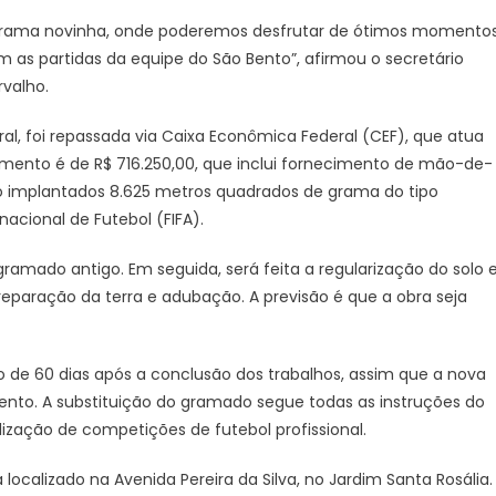
rama novinha, onde poderemos desfrutar de ótimos momentos
as partidas da equipe do São Bento”, afirmou o secretário
rvalho.
l, foi repassada via Caixa Econômica Federal (CEF), que atua
imento é de R$ 716.250,00, que inclui fornecimento de mão-de-
ão implantados 8.625 metros quadrados de grama do tipo
cional de Futebol (FIFA).
amado antigo. Em seguida, será feita a regularização do solo e
eparação da terra e adubação. A previsão é que a obra seja
o de 60 dias após a conclusão dos trabalhos, assim que a nova
nto. A substituição do gramado segue todas as instruções do
ização de competições de futebol profissional.
 localizado na Avenida Pereira da Silva, no Jardim Santa Rosália.