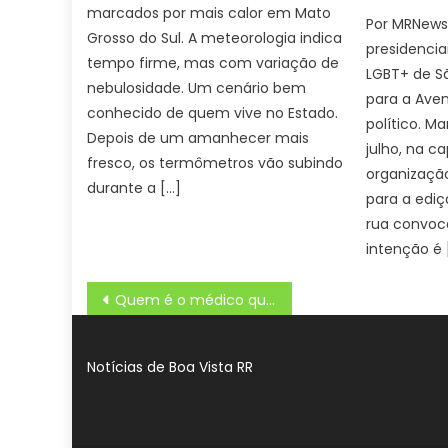
marcados por mais calor em Mato
Por MRNews
Grosso do Sul. A meteorologia indica
presidencia
tempo firme, mas com variação de
LGBT+ de Sã
nebulosidade. Um cenário bem
para a Aven
conhecido de quem vive no Estado.
político. M
Depois de um amanhecer mais
julho, na ca
fresco, os termômetros vão subindo
organizaçã
durante a […]
para a ediç
rua convoca
intenção é 
Navegação
Quem é o médico que perdeu a vida em ataque cruel no Espírito Santo: ' ENCONTRO COM…'
de
Post
Notícias de Boa Vista RR