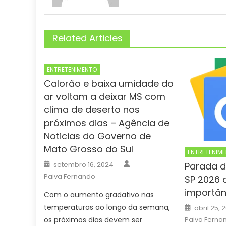
Related Articles
ENTRETENIMENTO
Calorão e baixa umidade do
ar voltam a deixar MS com
clima de deserto nos
próximos dias – Agência de
Noticias do Governo de
Mato Grosso do Sul
ENTRETENIM
Author
Posted
Parada d
setembro 16, 2024
on
Paiva Fernando
SP 2026 
importân
Com o aumento gradativo nas
Posted
temperaturas ao longo da semana,
abril 25, 
on
Paiva Ferna
os próximos dias devem ser