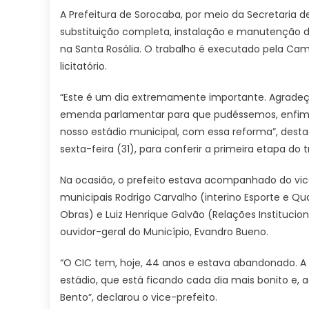
de
A Prefeitura de Sorocaba, por meio da Secretaria d
Soro
substituição completa, instalação e manutenção do
dá
na Santa Rosália. O trabalho é executado pela Ca
início
licitatório.
à
troca
“Este é um dia extremamente importante. Agradeço
compl
emenda parlamentar para que pudéssemos, enfim, 
do
gram
nosso estádio municipal, com essa reforma”, desta
do
sexta-feira (31), para conferir a primeira etapa d
CIC
–
Na ocasião, o prefeito estava acompanhado do vice
Agênc
municipais Rodrigo Carvalho (interino Esporte e Qu
de
Obras) e Luiz Henrique Galvão (Relações Institucio
Notíci
ouvidor-geral do Município, Evandro Bueno.
“O CIC tem, hoje, 44 anos e estava abandonado. A 
estádio, que está ficando cada dia mais bonito e,
Bento”, declarou o vice-prefeito.