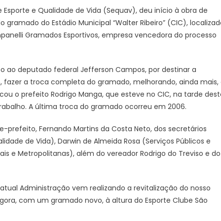
e Esporte e Qualidade de Vida (Sequav), deu início à obra de
caba
 gramado do Estádio Municipal “Walter Ribeiro” (CIC), localizad
mpanelli Gramados Esportivos, empresa vencedora do processo
 ao deputado federal Jefferson Campos, por destinar a
eta
fazer a troca completa do gramado, melhorando, ainda mais,
ado
cou o prefeito Rodrigo Manga, que esteve no CIC, na tarde dest
o trabalho. A última troca do gramado ocorreu em 2006.
-prefeito, Fernando Martins da Costa Neto, dos secretários
ia
alidade de Vida), Darwin de Almeida Rosa (Serviços Públicos e
nais e Metropolitanas), além do vereador Rodrigo do Treviso e do
as
atual Administração vem realizando a revitalização do nosso
 agora, com um gramado novo, à altura do Esporte Clube São