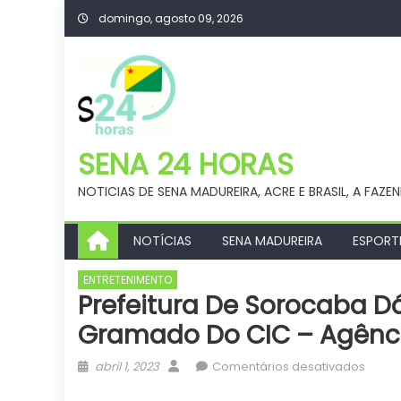
Skip
domingo, agosto 09, 2026
to
content
SENA 24 HORAS
NOTICIAS DE SENA MADUREIRA, ACRE E BRASIL, A FAZE
NOTÍCIAS
SENA MADUREIRA
ESPORT
ENTRETENIMENTO
Prefeitura De Sorocaba D
Gramado Do CIC – Agênci
Posted
Author
em
abril 1, 2023
Comentários desativados
on
Prefei