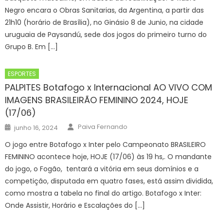
Negro encara o Obras Sanitarias, da Argentina, a partir das
21h10 (horário de Brasília), no Ginásio 8 de Junio, na cidade
uruguaia de Paysandú, sede dos jogos do primeiro turno do
Grupo B. Em […]
ESPORTES
PALPITES Botafogo x Internacional AO VIVO COM
IMAGENS BRASILEIRÃO FEMININO 2024, HOJE
(17/06)
Author
Posted
Paiva Fernando
junho 16, 2024
on
O jogo entre Botafogo x Inter pelo Campeonato BRASILEIRO
FEMININO acontece hoje, HOJE (17/06) às 19 hs,. O mandante
do jogo, o Fogão, tentará a vitória em seus domínios e a
competição, disputada em quatro fases, está assim dividida,
como mostra a tabela no final do artigo. Botafogo x Inter:
Onde Assistir, Horário e Escalações do […]