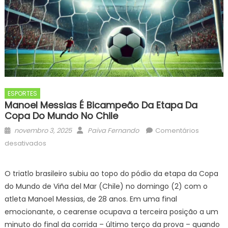
ESPORTES
Manoel Messias É Bicampeão Da Etapa Da
Copa Do Mundo No Chile
Posted
Author
novembro 3, 2025
Paiva Fernando
Comentários
on
em
desativados
Manoel
Messias
O triatlo brasileiro subiu ao topo do pódio da etapa da Copa
é
do Mundo de Viña del Mar (Chile) no domingo (2) com o
bicampeão
atleta Manoel Messias, de 28 anos. Em uma final
da
emocionante, o cearense ocupava a terceira posição a um
etapa
minuto do final da corrida – último terço da prova – quando
da