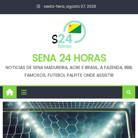
Skip
sexta-feira, agosto 07, 2026
to
content
SENA 24 HORAS
NOTICIAS DE SENA MADUREIRA, ACRE E BRASIL, A FAZENDA, BBB,
FAMOSOS, FUTEBOL PALPITE ONDE ASSISTIR