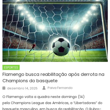
ESPORTES
Flamengo busca reabilitação após derrota na
Champions do basquete
Author
Posted
Paiva Fernando
dezembro 14, 2025
on
O Flamengo volta a quadra neste domingo (14)
pela Champions League das Américas, a “Libertadores” do
basquete masculino, em busca da reabilitação. O Rubro-