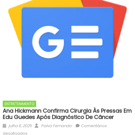
ENTRETENIMENTO
Ana Hickmann Confirma Cirurgia Às Pressas Em
Edu Guedes Após Diagnóstico De Câncer
Posted
Author
julho 6, 2025
Paiva Fernando
Comentários
on
em
desativados