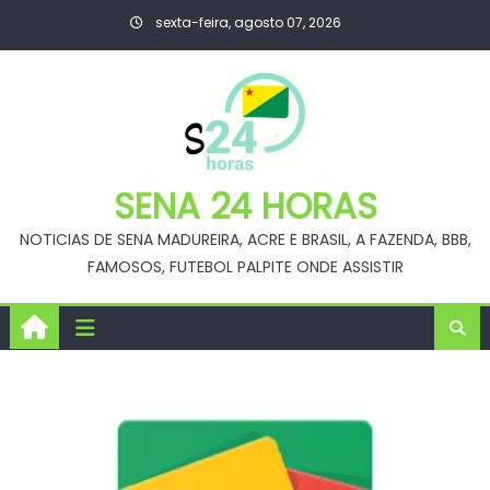
Skip
sexta-feira, agosto 07, 2026
to
content
SENA 24 HORAS
NOTICIAS DE SENA MADUREIRA, ACRE E BRASIL, A FAZENDA, BBB,
FAMOSOS, FUTEBOL PALPITE ONDE ASSISTIR