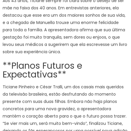
Aos 43 anos, Ticiane sempre foi clara sobre o desejo de ser
mãe na faixa dos 40 anos. Em entrevistas anteriores, ela
destacou que esse era um dos maiores sonhos de sua vida,
e a chegada de Manuella trouxe uma enorme felicidade
para toda a família. A apresentadora afirma que sua última
gestação foi muito tranquila, sem dores ou enjoos, o que
levou seus médicos a sugerirem que ela escrevesse um livro
sobre sua experiência única.
**Planos Futuros e
Expectativas**
Ticiane Pinheiro e César Tralli, um dos casais mais queridos
da televisão brasileira, estão desfrutando do momento
presente com suas duas filhas. Embora não haja planos
concretos para uma nova gravidez, a apresentadora
mantém o coração aberto para o que o futuro possa trazer.
“Se vier mais um, será muito bem-vindo”, finalizou Ticiane,
deixando os fãs esperançosos por uma possível nova adição