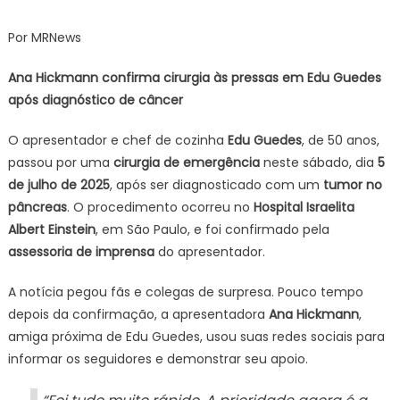
Ana
Hickmann
Por MRNews
confirma
cirurgia
Ana Hickmann confirma cirurgia às pressas em Edu Guedes
às
após diagnóstico de câncer
pressas
em
O apresentador e chef de cozinha
Edu Guedes
, de 50 anos,
Edu
passou por uma
cirurgia de emergência
neste sábado, dia
5
Guedes
de julho de 2025
, após ser diagnosticado com um
tumor no
após
pâncreas
. O procedimento ocorreu no
Hospital Israelita
diagnóstico
Albert Einstein
, em São Paulo, e foi confirmado pela
de
assessoria de imprensa
do apresentador.
câncer
A notícia pegou fãs e colegas de surpresa. Pouco tempo
depois da confirmação, a apresentadora
Ana Hickmann
,
amiga próxima de Edu Guedes, usou suas redes sociais para
informar os seguidores e demonstrar seu apoio.