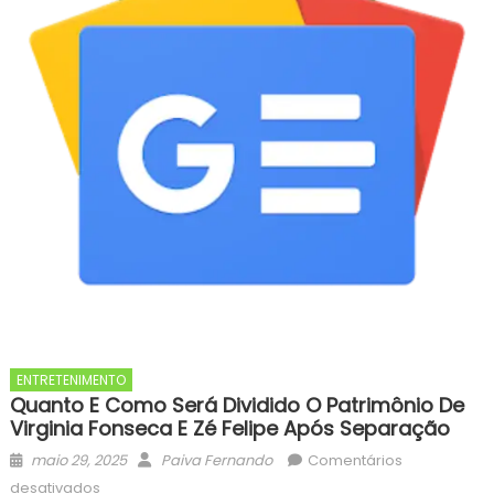
ENTRETENIMENTO
Quanto E Como Será Dividido O Patrimônio De
Virginia Fonseca E Zé Felipe Após Separação
Posted
Author
maio 29, 2025
Paiva Fernando
Comentários
on
em
desativados