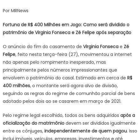
Quanto
Por MRNews
e
Como
Fortuna de R$ 400 Milhões em Jogo: Como será dividido o
será
patrimônio de Virginia Fonseca e Zé Felipe após separação
dividido
o
O anúncio do fim do casamento de
Virginia Fonseca
e
Zé
patrimônio
Felipe
, feito nesta terça-feira (27), movimentou a internet
de
não apenas pelo rompimento inesperado, mas
Virginia
Fonseca
principalmente pelos números impressionantes que
e
envolvem o patrimônio do casal. Estimado em cerca de
R$
Zé
400 milhões
, o montante será agora alvo de divisão,
Felipe
seguindo as regras do regime de comunhão parcial de bens
após
adotado pelos dois ao se casarem em março de 2021.
separação
Pelo regime legal escolhido, todos os bens adquiridos
após a
oficialização do matrimônio
devem ser divididos igualmente
entre os cônjuges,
independentemente de quem pagou
. Isso
inclui imóveis, veículos, empresas, investimentos e até