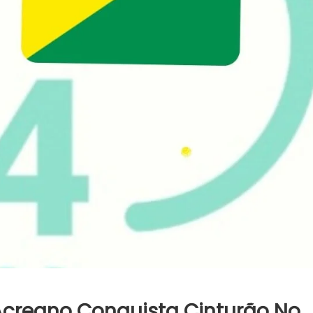
Acreano Conquista Cinturão No