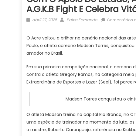
A.G.K.B Fight E Celebra Vi
Posted
Author
abril 27, 2025
Paiva Fernando
Comentários 
on
O Acre voltou a brilhar no cenário nacional das ar
Paulo, o atleta acreano Madson Torres, conquistou
amador no Brasil.
Em sua primeira competição nacional, o acreano de 
contra o atleta Gregory Ramos, na categoria meio 
Extraordinária de Esportes e Lazer (Seel), foi parceir
Madson Torres conquistou o cint
O atleta Madson treina na capital Rio Branco, no CT
uma espécie de treinador no momento da luta, os
o mestre, Roberto Caranguejo, referência no Kickbo