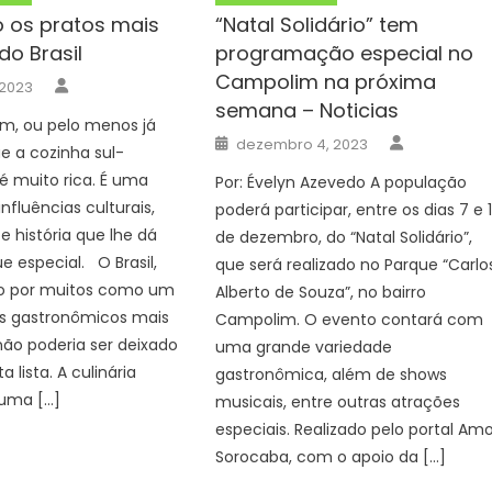
o os pratos mais
“Natal Solidário” tem
do Brasil
programação especial no
Campolim na próxima
Author
 2023
semana – Noticias
m, ou pelo menos já
Author
Posted
dezembro 4, 2023
e a cozinha sul-
on
é muito rica. É uma
Por: Évelyn Azevedo A população
nfluências culturais,
poderá participar, entre os dias 7 e 
e história que lhe dá
de dezembro, do “Natal Solidário”,
e especial. O Brasil,
que será realizado no Parque “Carlo
o por muitos como um
Alberto de Souza”, no bairro
os gastronômicos mais
Campolim. O evento contará com
não poderia ser deixado
uma grande variedade
a lista. A culinária
gastronômica, além de shows
 uma […]
musicais, entre outras atrações
especiais. Realizado pelo portal Am
Sorocaba, com o apoio da […]