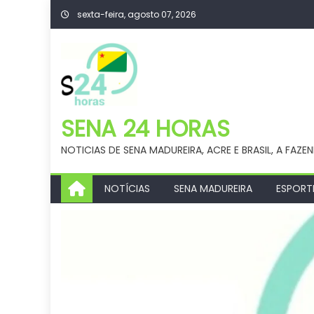
Skip
sexta-feira, agosto 07, 2026
to
content
SENA 24 HORAS
NOTICIAS DE SENA MADUREIRA, ACRE E BRASIL, A FAZE
NOTÍCIAS
SENA MADUREIRA
ESPORT