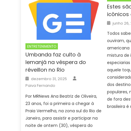
Estes sã
icônicos 
Posted
junho 26,
on
Todos sabe
ouviram, qu
ENTRETENIMENTO
americana 
Umbanda faz culto à
mistura de i
Iemanjá na véspera do
especiarias 
réveillon no Rio
aquele toqu
Author
considerad
Posted
dezembro 31, 2025
on
dos destin
Paiva Fernando
populares, 
Por MRNews Ana Beatriz de Oliveira,
de fora dest
23 anos, foi a primeira a chegar à
brasileira é
Praia Vermelha, na zona sul do Rio de
Janeiro, para assistir e participar na
noite de ontem (30), véspera do