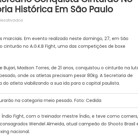
tória Histórica Em São Paulo
em
desativados
Com
o
tes marciais. Em evento realizado neste domingo, 27, em São
apoio
 o cinturão no A.G.K.B Fight, uma das competições de boxe
do
Estado,
acreano
Bujari, Madson Torres, de 21 anos, conquistou o cinturão na lut
conquista
pesado, onde os atletas precisam pesar 80kg. A Secretaria de
cinturão
a do atleta viabilizando a sua ida para a capital paulista.
no
A.G.K.B
Fight
urarão na categoria meio pesado. Foto: Cedida
e
celebra
 Índio Fight, com o treinador mestre Índio, e teve como corners
vitória
 consagrados Wendel Almeida, atual campeão do Shooto Brasil 
histórica
xing nacional.
em