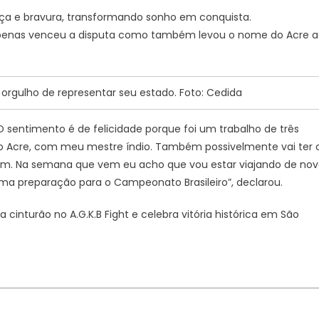
São
ça e bravura, transformando sonho em conquista.
Paulo
 apenas venceu a disputa como também levou o nome do Acre 
orgulho de representar seu estado. Foto: Cedida
“O sentimento é de felicidade porque foi um trabalho de três
no Acre, com meu mestre índio. Também possivelmente vai ter 
em. Na semana que vem eu acho que vou estar viajando de no
uma preparação para o Campeonato Brasileiro”, declarou.
cinturão no A.G.K.B Fight e celebra vitória histórica em São